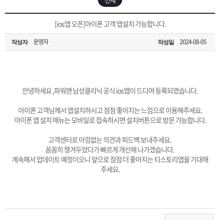
은?
구
꼴
섹
[무인택배함 이용 안내] 집 밖에 주소로 택배 받기
[ios앱 오픈]아이폰 고객 앱설치 가능합니다.
매
사
스
고
운영자
2024-08-05
작성자
작성일
입금확인이 안되는 상황을 대비해 꼭 입금후 고객센터 연락바랍니다.
노
객
마
[2026구정 연휴]설 연휴 배송 및 휴무 안내
하
센
이
주
안녕하세요 ,
파워맨 남성클리닉 공식 ios앱이 드디여 등록되였습니다.
우
터
페
문
아이폰 고객님께서 앱설치하시고 점점 좋아지는 느낌으로 이용해주세요.
아이폰 앱 설치 매뉴는 모바일로 접속하시면 설치버튼으로 방문 가능합니다.
이
조
고객센터로 아낌없는 의견과 피드백 보내주세요.
꼼꼼히 챙겨두었다가 빠르게 개선해 나가겠습니다.
계속해서 업데이트 예정이오니 앞으로 점점 더 좋아지는 티스토리앱을 기대해
지
회
주세요.