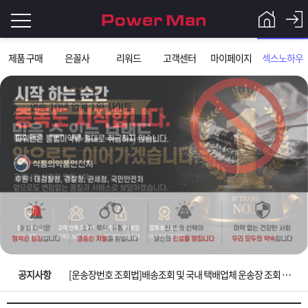
로
제품 구매
은꼴사
리워드
고객센터
마이페이지
섹스노하우
그
로
그
인
인
회
이
원
가
필
입
Q&A
요
파
입금확인이 안되는 상황을 대비해 꼭 입금후 고객센터 연락바랍니다.
합
워
제
[2026구정 연휴]설 연휴 배송 및 휴무 안내
니
맨
품
은
다.
공지사항
[운송장번호 조회법]배송조회 및 국내 택배업체 운송장 조회 하는법
[ios앱 오픈]아이폰 고객 앱설치 가능합니다.