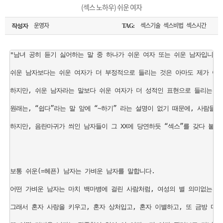
은?
구
꼴
섹
(섹스 노하우) 쉬운 여자
[무인택배함 이용 안내] 집 밖에 주소로 택배 받기
매
사
스
고
운영자
섹스기술 섹스비법 섹스시간
작성자
TAG:
입금확인이 안되는 상황을 대비해 꼭 입금후 고객센터 연락바랍니다.
노
객
마
"남녀 공히 듣기 싫어하는 말 중 하나가 쉬운 여자 또는 쉬운 남자입니다. 
[2026구정 연휴]설 연휴 배송 및 휴무 안내
쉬운 남자보다는 쉬운 여자가 더 부정적으로 들리는 것은 아마도 제가 어쩔
하
센
이
주
하지만, 쉬운 남자라는 말보다 쉬운 여자가 더 성적인 표현으로 들리는 것이
우
터
페
문
원래는, “쉽다”라는 말 앞에 “~하기” 라는 설명이 없기 때문에, 사람들이
하지만, 음란마귀가 씌인 남자들이 그 XX에 당연하듯 “섹스”를 갖다 붙이니
이
조
지
회
보통 쉬운(=헤픈) 남자는 가벼운 남자를 말합니다. 

어떤 가벼운 남자는 마치 백마병에 걸린 사람처럼, 여성의 별 의미없는 친
그래서 혼자 사랑을 키우고, 혼자 상처입고, 혼자 이별하고, 또 금방 다른