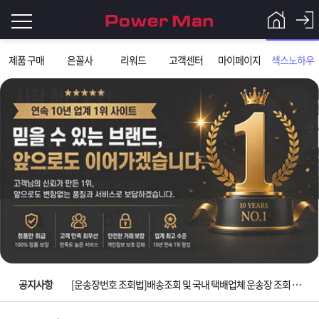
로
제품 구매
은꼴사
리워드
고객센터
마이페이지
섹스노하우
그
로
그
인
인
회
이
원
가
필
입
Q&A
요
파
입금확인이 안되는 상황을 대비해 꼭 입금후 고객센터 연락바랍니다.
합
워
제
[2026구정 연휴]설 연휴 배송 및 휴무 안내
니
맨
품
은
다.
공지사항
[운송장번호 조회법]배송조회 및 국내 택배업체 운송장 조회 하는법
[ios앱 오픈]아이폰 고객 앱설치 가능합니다.