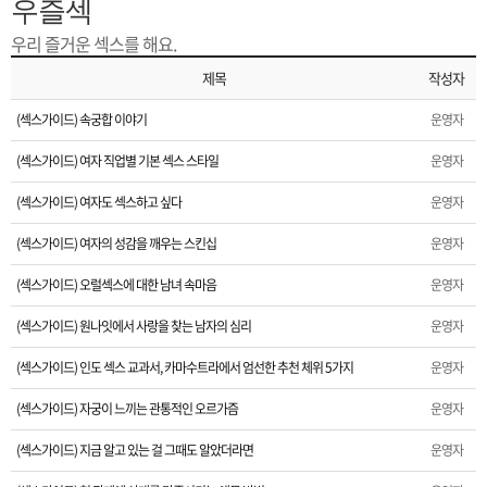
은?
구
꼴
섹
우즐섹
우리 즐거운 섹스를 해요.
[무인택배함 이용 안내] 집 밖에 주소로 택배 받기
매
사
스
고
제목
작성자
입금확인이 안되는 상황을 대비해 꼭 입금후 고객센터 연락바랍니다.
노
객
마
(섹스가이드) 속궁합 이야기
운영자
[2026구정 연휴]설 연휴 배송 및 휴무 안내
(섹스가이드) 여자 직업별 기본 섹스 스타일
운영자
하
센
이
주
(섹스가이드) 여자도 섹스하고 싶다
운영자
우
터
페
문
(섹스가이드) 여자의 성감을 깨우는 스킨십
운영자
(섹스가이드) 오럴섹스에 대한 남녀 속마음
운영자
이
조
(섹스가이드) 원나잇에서 사랑을 찾는 남자의 심리
운영자
지
회
(섹스가이드) 인도 섹스 교과서, 카마수트라에서 엄선한 추천 체위 5가지
운영자
(섹스가이드) 자궁이 느끼는 관통적인 오르가즘
운영자
(섹스가이드) 지금 알고 있는 걸 그때도 알았더라면
운영자