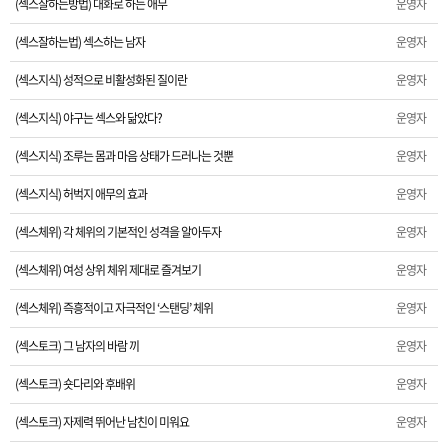
(섹스잘하는방법) 대화로 하는 애무
운영자
(섹스잘하는법) 섹스하는 남자
운영자
(섹스지식) 성적으로 비활성화된 질이란
운영자
(섹스지식) 야구는 섹스와 닮았다?
운영자
(섹스지식) 조루는 몸과 마음 상태가 드러나는 것뿐
운영자
(섹스지식) 허벅지 애무의 효과
운영자
(섹스체위) 각 체위의 기본적인 성격을 알아두자
운영자
(섹스체위) 여성 상위 체위 제대로 즐겨보기
운영자
(섹스체위) 즉흥적이고 자극적인 ‘스탠딩’ 체위
운영자
(섹스토크) 그 남자의 바람 끼
운영자
(섹스토크) 숏다리와 후배위
운영자
(섹스토크) 자제력 뛰어난 남친이 미워요
운영자