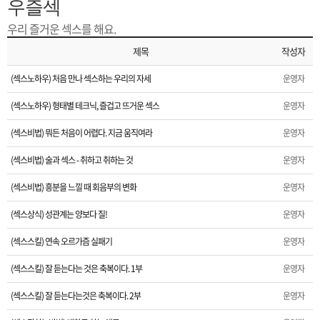
은?
구
꼴
섹
우즐섹
우리 즐거운 섹스를 해요.
[무인택배함 이용 안내] 집 밖에 주소로 택배 받기
매
사
스
고
제목
작성자
입금확인이 안되는 상황을 대비해 꼭 입금후 고객센터 연락바랍니다.
노
객
마
(섹스노하우) 처음 만나 섹스하는 우리의 자세
운영자
[2026구정 연휴]설 연휴 배송 및 휴무 안내
(섹스노하우) 형태별 테크닉, 즐겁고 뜨거운 섹스
운영자
하
센
이
주
(섹스비법) 뭐든 처음이 어렵다. 지금 움직여라
운영자
우
터
페
문
(섹스비법) 술과 섹스 - 취하고 취하는 것
운영자
(섹스비법) 흥분을 느낄 때 회음부의 변화
운영자
이
조
(섹스상식) 성관계는 양보다 질!
운영자
지
회
(섹스스킬) 연속 오르가즘 실패기
운영자
(섹스스킬) 잘 듣는다는 것은 축복이다. 1부
운영자
(섹스스킬) 잘 듣는다는것은 축복이다. 2부
운영자