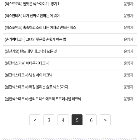
(섹스트토리) 헐벗은 섹스이야기 - 명기 1
운영자
(섹스판타지) 네가 진짜로 원하는 게 뭐야
운영자
(섹스포인트) 촉촉하고 소리 나는 여자로 만드는 섹스
운영자
(손가락테크닉) 그녀의 뒷문을 손쉽게 여는 법
운영자
(실전기술) 핸드 애무 테크닉의 모든 것
운영자
(실전섹스기술) 애태우기 테크닉
운영자
(실전섹스테크닉) 남성 하이 테크닉
운영자
(실전섹스테크닉) 쾌감 올리는 슬로 섹스 5가지
운영자
(실전섹스테크닉) 클리토리스 애무의 프로페셔널 테크닉
운영자
<
3
4
5
6
>