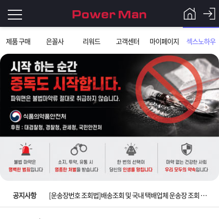
로
제품 구매
은꼴사
리워드
고객센터
마이페이지
섹스노하우
그
로
그
인
인
회
이
원
가
필
입
Q&A
요
파
입금확인이 안되는 상황을 대비해 꼭 입금후 고객센터 연락바랍니다.
합
워
제
[2026구정 연휴]설 연휴 배송 및 휴무 안내
니
맨
품
은
다.
공지사항
[운송장번호 조회법]배송조회 및 국내 택배업체 운송장 조회 하는법
[ios앱 오픈]아이폰 고객 앱설치 가능합니다.